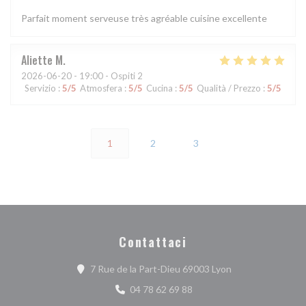
Parfait moment serveuse très agréable cuisine excellente
Aliette
M
2026-06-20
- 19:00 - Ospiti 2
Servizio
:
5
/5
Atmosfera
:
5
/5
Cucina
:
5
/5
Qualità / Prezzo
:
5
/5
1
2
3
Contattaci
((apre una nuova f
7 Rue de la Part-Dieu 69003 Lyon
04 78 62 69 88