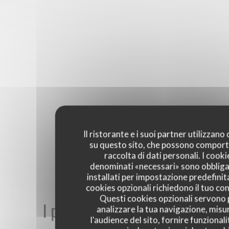
Il ristorante e i suoi partner utilizzano
su questo sito, che possono comport
raccolta di dati personali. I cooki
denominati «necessari» sono obbliga
installati per impostazione predefinita
cookies opzionali richiedono il tuo co
Questi cookies opzionali servono 
I pareri dei nostri clienti
analizzare la tua navigazione, misu
l'audience del sito, fornire funzionali