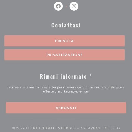
Facebook ((apre una nuova finestra))
Instagram ((apre una nuova fi
Contattaci
PRENOTA
PRIVATIZZAZIONE
Rimani informato
*
Iscriversi alla nostra newsletter per ricevere comunicazioni personalizzate e
offerte di marketing via e-mail.
ABBONATI
© 2026 LE BOUCHON DES BERGES — CREAZIONE DEL SITO