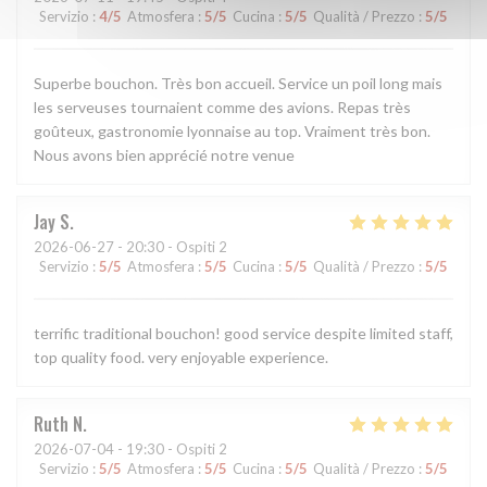
Servizio
:
4
/5
Atmosfera
:
5
/5
Cucina
:
5
/5
Qualità / Prezzo
:
5
/5
Superbe bouchon. Très bon accueil. Service un poil long mais
les serveuses tournaient comme des avions. Repas très
goûteux, gastronomie lyonnaise au top. Vraiment très bon.
Nous avons bien apprécié notre venue
Jay
S
2026-06-27
- 20:30 - Ospiti 2
Servizio
:
5
/5
Atmosfera
:
5
/5
Cucina
:
5
/5
Qualità / Prezzo
:
5
/5
terrific traditional bouchon! good service despite limited staff,
top quality food. very enjoyable experience.
Ruth
N
2026-07-04
- 19:30 - Ospiti 2
Servizio
:
5
/5
Atmosfera
:
5
/5
Cucina
:
5
/5
Qualità / Prezzo
:
5
/5