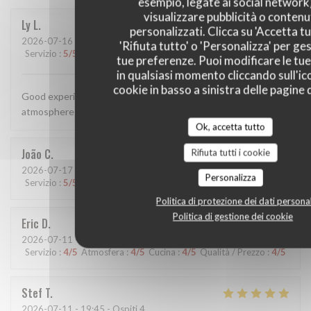
esempio, legate ai social network
visualizzare pubblicità o contenu
Ly
L
personalizzati. Clicca su 'Accetta tu
2026-07-16
- 20:00 - Ospiti 1
'Rifiuta tutto' o 'Personalizza' per ges
Servizio
:
5
/5
Atmosfera
:
5
/5
Cucina
:
5
/5
Qualità / Prezzo
:
5
/5
tue preferenze. Puoi modificare le tue
in qualsiasi momento cliccando sull'ic
cookie in basso a sinistra delle pagine d
Good experience, the food was simple yet tasty and the
atmosphere was both warm and cozy
Ok, accetta tutto
João
C
Rifiuta tutti i cookie
2026-07-17
- 20:00 - Ospiti 2
Personalizza
Servizio
:
5
/5
Atmosfera
:
5
/5
Cucina
:
5
/5
Qualità / Prezzo
:
5
/5
Politica di protezione dei dati personal
Politica di gestione dei cookie
Eric
D
2026-07-11
- 12:30 - Ospiti 2
Servizio
:
4
/5
Atmosfera
:
4
/5
Cucina
:
4
/5
Qualità / Prezzo
:
4
/5
Stef
T
2026-07-11
- 19:45 - Ospiti 4