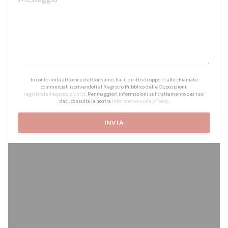
In conformità al Codice del Consumo, hai il diritto di opporti alle chiamate
commerciali iscrivendoti al Registro Pubblico delle Opposizioni:
registrodelleopposizioni.it
. Per maggiori informazioni sul trattamento dei tuoi
dati, consulta la nostra
informativa sulla privacy
.