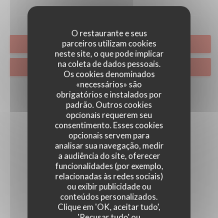
O restaurante e seus
parceiros utilizam cookies
RESERVAR UMA MESA
neste site, o que pode implicar
na coleta de dados pessoais.
PRIVATIZAÇÃO
Os cookies denominados
«necessários» são
obrigatórios e instalados por
padrão. Outros cookies
opcionais requerem seu
consentimento. Esses cookies
opcionais servem para
analisar sua navegação, medir
a audiência do site, oferecer
funcionalidades (por exemplo,
relacionadas às redes sociais)
ou exibir publicidade ou
conteúdos personalizados.
Clique em 'OK, aceitar tudo',
'Recusar tudo' ou