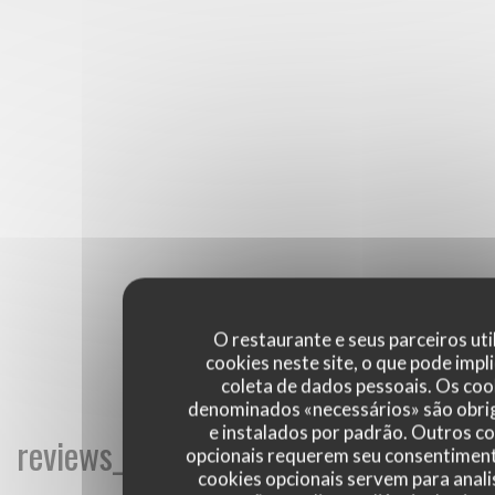
O restaurante e seus parceiros uti
cookies neste site, o que pode impli
coleta de dados pessoais. Os coo
denominados «necessários» são obri
e instalados por padrão. Outros c
reviews_from_our_clients_following_
opcionais requerem seu consentiment
cookies opcionais servem para anali