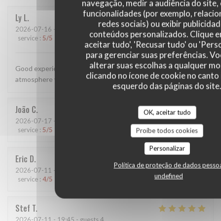
navegação, medir a audiência do site,
funcionalidades (por exemplo, relaci
Ly
L
redes sociais) ou exibir publicida
2026-07-16
- 20:00 - guests 1
conteúdos personalizados. Clique 
service
:
5
/5
ambience
:
5
/5
menu
:
5
/5
quality_price
:
5
/5
aceitar tudo', 'Recusar tudo' ou 'Pers
para gerenciar suas preferências. V
alterar suas escolhas a qualquer 
Good experience, the food was simple yet tasty and the
clicando no ícone de cookie no canto 
atmosphere was both warm and cozy
esquerdo das páginas do site
João
C
OK, aceitar tudo
2026-07-17
- 20:00 - guests 2
service
:
5
/5
ambience
:
5
/5
menu
:
5
/5
quality_price
:
5
/5
Proíbe todos cookies
Personalizar
Eric
D
Política de proteção de dados pesso
2026-07-11
- 12:30 - guests 2
undefined
service
:
4
/5
ambience
:
4
/5
menu
:
4
/5
quality_price
:
4
/5
Stef
T
2026-07-11
- 19:45 - guests 4