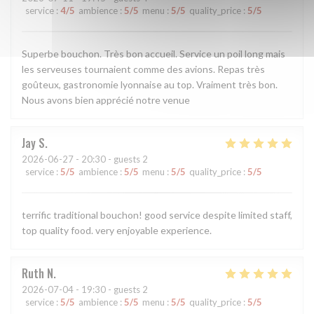
service
:
4
/5
ambience
:
5
/5
menu
:
5
/5
quality_price
:
5
/5
Superbe bouchon. Très bon accueil. Service un poil long mais
les serveuses tournaient comme des avions. Repas très
goûteux, gastronomie lyonnaise au top. Vraiment très bon.
Nous avons bien apprécié notre venue
Jay
S
2026-06-27
- 20:30 - guests 2
service
:
5
/5
ambience
:
5
/5
menu
:
5
/5
quality_price
:
5
/5
terrific traditional bouchon! good service despite limited staff,
top quality food. very enjoyable experience.
Ruth
N
2026-07-04
- 19:30 - guests 2
service
:
5
/5
ambience
:
5
/5
menu
:
5
/5
quality_price
:
5
/5