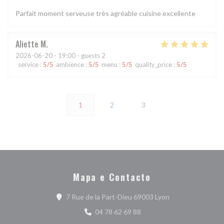
Parfait moment serveuse très agréable cuisine excellente
Aliette
M
2026-06-20
- 19:00 - guests 2
service
:
5
/5
ambience
:
5
/5
menu
:
5
/5
quality_price
:
5
/5
1
2
3
Mapa e Contacto
((abre numa nova 
7 Rue de la Part-Dieu 69003 Lyon
04 78 62 69 88