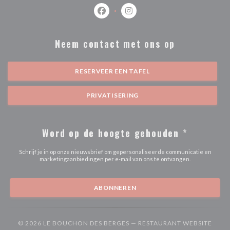
Facebook ((opent in een nieuw venste
Instagram ((opent in een nieu
Neem contact met ons op
RESERVEER EEN TAFEL
PRIVATISERING
Word op de hoogte gehouden
*
Schrijf je in op onze nieuwsbrief om gepersonaliseerde communicatie en
marketingaanbiedingen per e-mail van ons te ontvangen.
ABONNEREN
© 2026 LE BOUCHON DES BERGES — RESTAURANT WEBSITE