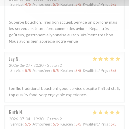
Service
:
4
/5
Atmosfeer
:
5
/5
Keuken
:
5
/5
Kwaliteit / Prijs
:
5
/5
Superbe bouchon. Très bon accueil. Service un poil long mais
les serveuses tournaient comme des avions. Repas très
goûteux, gastronomie lyonnaise au top. Vraiment très bon.
Nous avons bien apprécié notre venue
Jay
S
2026-06-27
- 20:30 - Gasten 2
Service
:
5
/5
Atmosfeer
:
5
/5
Keuken
:
5
/5
Kwaliteit / Prijs
:
5
/5
terrific traditional bouchon! good service despite limited staff,
top quality food. very enjoyable experience.
Ruth
N
2026-07-04
- 19:30 - Gasten 2
Service
:
5
/5
Atmosfeer
:
5
/5
Keuken
:
5
/5
Kwaliteit / Prijs
:
5
/5