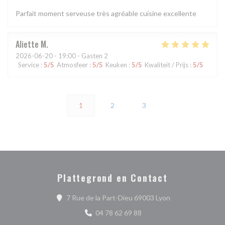
Parfait moment serveuse très agréable cuisine excellente
Aliette
M
2026-06-20
- 19:00 - Gasten 2
Service
:
5
/5
Atmosfeer
:
5
/5
Keuken
:
5
/5
Kwaliteit / Prijs
:
5
/5
1
2
3
Plattegrond en Contact
((opent in een ni
7 Rue de la Part-Dieu 69003 Lyon
04 78 62 69 88