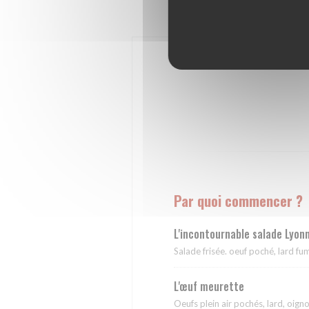
Par quoi commencer ?
L'incontournable salade Lyon
Salade frisée. oeuf poché, lard fum
L'œuf meurette
Oeufs plein air pochés, lard, oigno