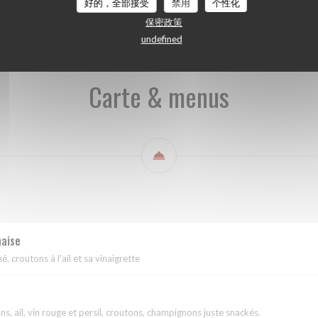
好的，全部接受
禁用
个性化
保密政策
undefined
Carte & menus
naise
é, croutons à l'ail et sa vinaigrette
ns, ail, vin rouge et persil, croutons, champignons juste snackés.