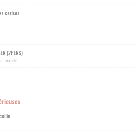
es cerises
GER (2PERS)
on persillé
érieuses
cellin