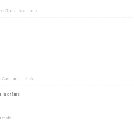
ix (20 min de cuisson)
x
. Garniture au choix
a la crème
u choix