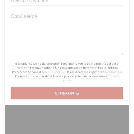
In accordance with data protection regulations, you have the right to opt out of
marketing communications. UK residents can register with the Telephone
Preference Service at
tpsonline.org.uk
. US residents can register at
donotcall.gov
.
For more information about how we process your data, please see our
privacy
policy
.