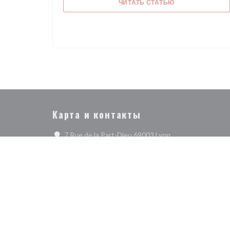
((ОТКРЫВАЕТСЯ
ЧИТАТЬ СТАТЬЮ
saladiers, la carte a été remaniée, avec un menu du
jour pour la clientèle de bureau et un menu lyonnais
dont les touristes sont toujours friands (œufs en
meurette de Monsieur Paul, andouillette, tablier de
sapeur, saucisson chaud, quenelle…)...
Карта и контакты
((открывается в н
7 Rue de la Part-Dieu 69003 Lyon
04 78 62 69 88
Facebook ((открывается в новом окне))
Instagram ((открывается в новом окне)
© 2026
Предупреждение об отказе от ответств