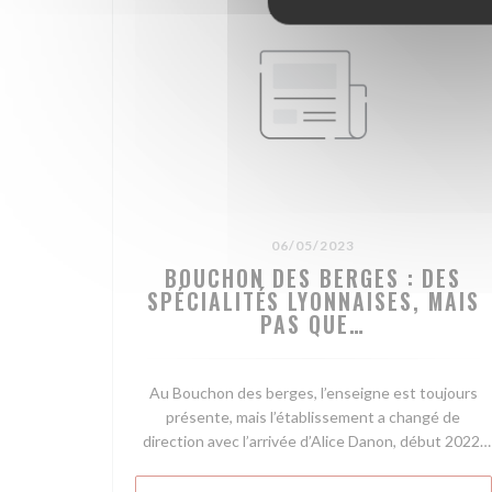
06/05/2023
BOUCHON DES BERGES : DES
SPÉCIALITÉS LYONNAISES, MAIS
PAS QUE…
Au Bouchon des berges, l’enseigne est toujours
présente, mais l’établissement a changé de
direction avec l’arrivée d’Alice Danon, début 2022.
Lumières tamisées, peintures rafraîchies, le décor
est devenu plus chaleureux. Exit le buffet de