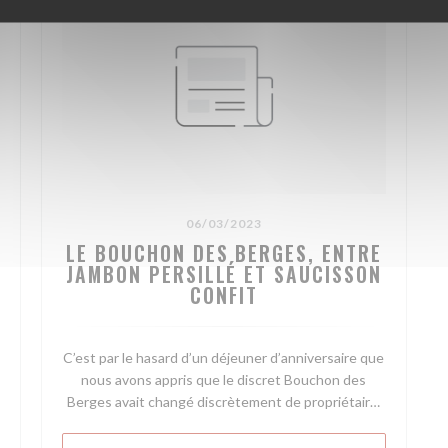
06/03/2023
LE BOUCHON DES BERGES, ENTRE
JAMBON PERSILLÉ ET SAUCISSON
CONFIT
C’est par le hasard d’un déjeuner d’anniversaire que
nous avons appris que le discret Bouchon des
Berges avait changé discrètement de propriétaire.
Mais c’était la première fois que nous nous y
rendions (faute professionnelle).