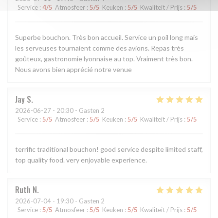
Service
:
4
/5
Atmosfeer
:
5
/5
Keuken
:
5
/5
Kwaliteit / Prijs
:
5
/5
Superbe bouchon. Très bon accueil. Service un poil long mais
les serveuses tournaient comme des avions. Repas très
goûteux, gastronomie lyonnaise au top. Vraiment très bon.
Nous avons bien apprécié notre venue
Jay
S
2026-06-27
- 20:30 - Gasten 2
Service
:
5
/5
Atmosfeer
:
5
/5
Keuken
:
5
/5
Kwaliteit / Prijs
:
5
/5
terrific traditional bouchon! good service despite limited staff,
top quality food. very enjoyable experience.
Ruth
N
2026-07-04
- 19:30 - Gasten 2
Service
:
5
/5
Atmosfeer
:
5
/5
Keuken
:
5
/5
Kwaliteit / Prijs
:
5
/5