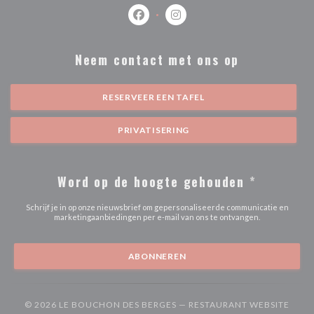
Facebook ((opent in een nieuw venste
Instagram ((opent in een nieu
Neem contact met ons op
RESERVEER EEN TAFEL
PRIVATISERING
Word op de hoogte gehouden
*
Schrijf je in op onze nieuwsbrief om gepersonaliseerde communicatie en
marketingaanbiedingen per e-mail van ons te ontvangen.
ABONNEREN
© 2026 LE BOUCHON DES BERGES — RESTAURANT WEBSITE