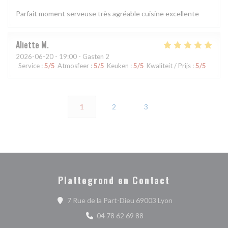
Parfait moment serveuse très agréable cuisine excellente
Aliette
M
2026-06-20
- 19:00 - Gasten 2
Service
:
5
/5
Atmosfeer
:
5
/5
Keuken
:
5
/5
Kwaliteit / Prijs
:
5
/5
1
2
3
Plattegrond en Contact
((opent in een ni
7 Rue de la Part-Dieu 69003 Lyon
04 78 62 69 88