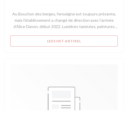
Au Bouchon des berges, l’enseigne est toujours présente,
mais l’établissement a changé de direction avec l’arrivée
d’Alice Danon, début 2022. Lumières tamisées, peintures
rafraîchies, le décor est devenu plus chaleureux. Exit le
buffet de saladiers, la carte a été remaniée, avec un menu du
((OPENT IN EEN NIEUW V
LEES HET ARTIKEL
jour pour la clientèle de bureau et un menu lyonnais dont les
touristes sont toujours friands (œufs en meurette de
Monsieur Paul, andouillette, tablier de sapeur, saucisson
chaud, quenelle…)...