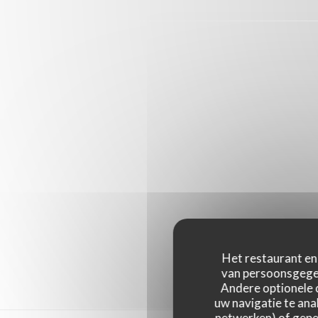
Het restaurant en 
van persoonsgegev
Andere optionele 
uw navigatie te anal
netwerken) of geper