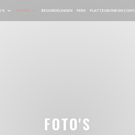
'S
FOTO'S
BEOORDELINGEN
PERS
PLATTEGROND EN CON
FOTO'S