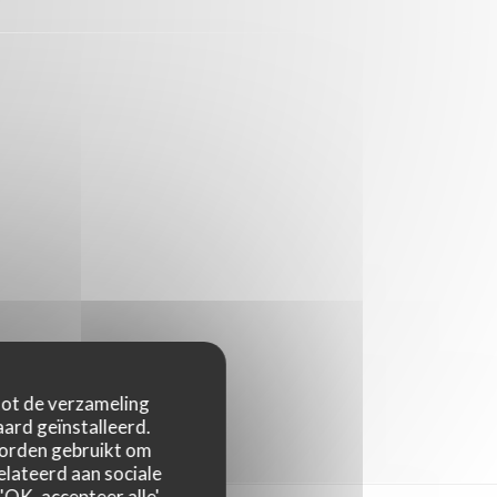
 tot de verzameling
ard geïnstalleerd.
worden gebruikt om
relateerd aan sociale
OK, accepteer alle',