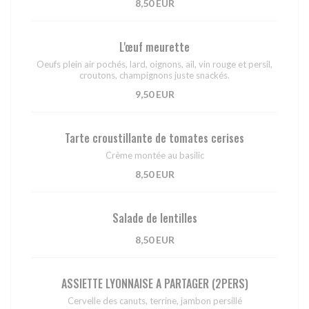
8,50 EUR
L'œuf meurette
Oeufs plein air pochés, lard, oignons, ail, vin rouge et persil,
croutons, champignons juste snackés.
9,50 EUR
Tarte croustillante de tomates cerises
Crème montée au basilic
8,50 EUR
Salade de lentilles
8,50 EUR
ASSIETTE LYONNAISE A PARTAGER (2PERS)
Cervelle des canuts, terrine, jambon persillé