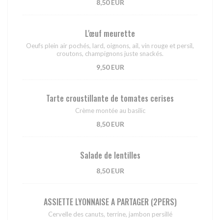
8,50 EUR
L'œuf meurette
Oeufs plein air pochés, lard, oignons, ail, vin rouge et persil,
croutons, champignons juste snackés.
9,50 EUR
Tarte croustillante de tomates cerises
Crème montée au basilic
8,50 EUR
Salade de lentilles
8,50 EUR
ASSIETTE LYONNAISE A PARTAGER (2PERS)
Cervelle des canuts, terrine, jambon persillé