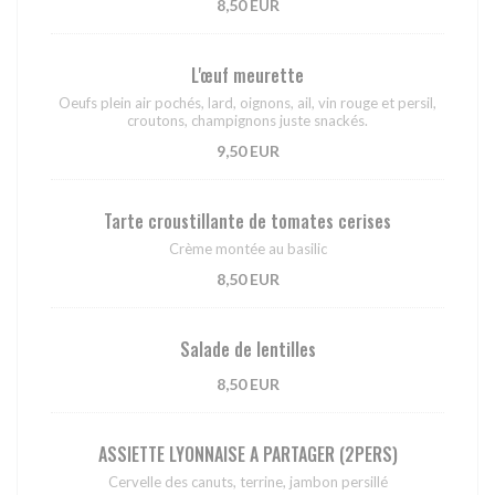
8,50 EUR
L'œuf meurette
Oeufs plein air pochés, lard, oignons, ail, vin rouge et persil,
croutons, champignons juste snackés.
9,50 EUR
Tarte croustillante de tomates cerises
Crème montée au basilic
8,50 EUR
Salade de lentilles
8,50 EUR
ASSIETTE LYONNAISE A PARTAGER (2PERS)
Cervelle des canuts, terrine, jambon persillé