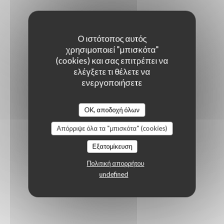
Ο ιστότοπος αυτός
χρησιμοποιεί "μπισκότα"
(cookies) και σας επιτρέπει να
ελέγξετε τι θέλετε να
ενεργοποιήσετε
OK, αποδοχή όλων
Απόρριψε όλα τα "μπισκότα" (cookies)
Εξατομίκευση
Πολιτική απορρήτου
undefined