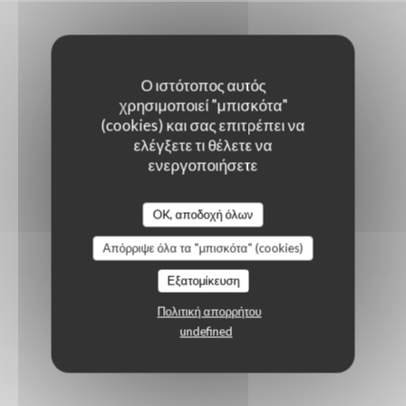
Ο ιστότοπος αυτός
χρησιμοποιεί "μπισκότα"
(cookies) και σας επιτρέπει να
ελέγξετε τι θέλετε να
ενεργοποιήσετε
OK, αποδοχή όλων
Απόρριψε όλα τα "μπισκότα" (cookies)
Εξατομίκευση
Πολιτική απορρήτου
undefined