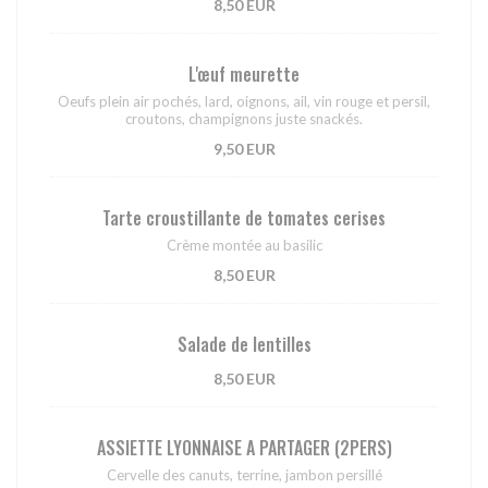
8,50 EUR
L'œuf meurette
Oeufs plein air pochés, lard, oignons, ail, vin rouge et persil,
croutons, champignons juste snackés.
9,50 EUR
Tarte croustillante de tomates cerises
Crème montée au basilic
8,50 EUR
Salade de lentilles
8,50 EUR
ASSIETTE LYONNAISE A PARTAGER (2PERS)
Cervelle des canuts, terrine, jambon persillé