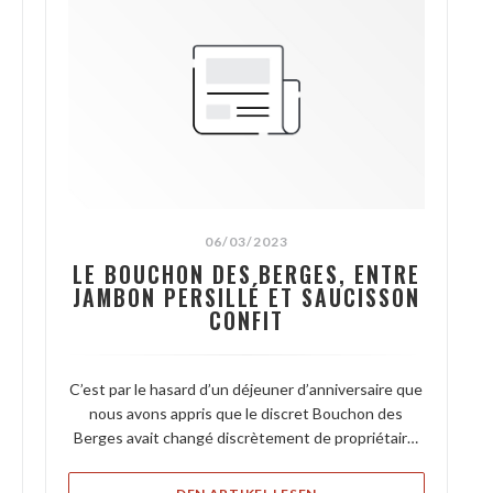
06/03/2023
LE BOUCHON DES BERGES, ENTRE
JAMBON PERSILLÉ ET SAUCISSON
CONFIT
C’est par le hasard d’un déjeuner d’anniversaire que
nous avons appris que le discret Bouchon des
Berges avait changé discrètement de propriétaire.
Mais c’était la première fois que nous nous y
rendions (faute professionnelle).
NEUES FENSTER))
((ÖFFNET EIN NEUES FEN