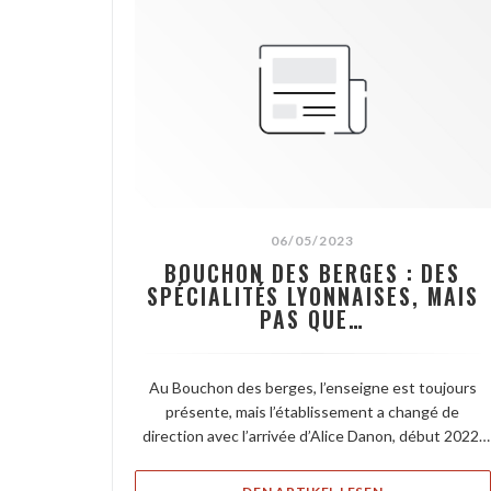
06/05/2023
BOUCHON DES BERGES : DES
SPÉCIALITÉS LYONNAISES, MAIS
PAS QUE…
Au Bouchon des berges, l’enseigne est toujours
présente, mais l’établissement a changé de
direction avec l’arrivée d’Alice Danon, début 2022.
Lumières tamisées, peintures rafraîchies, le décor
est devenu plus chaleureux. Exit le buffet de
((ÖFFNET EIN 