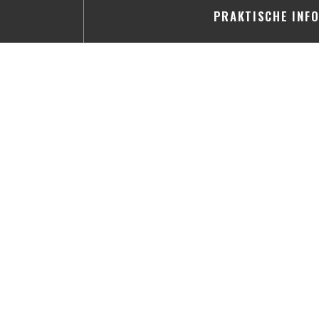
PRAKTISCHE INF
Küche
Terroir, selbst gemacht, tradi
Ortstyp
traditionell Restauran
Services
Klimaanlage, Privatisierungen, Te