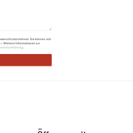
anrufe abzulehnen. Sie können sich
de
. Weitere Informationen zur
schutzerklärung
.