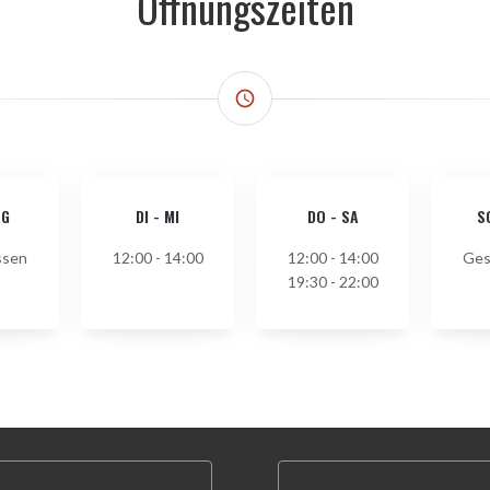
Öffnungszeiten
access_time
AG
DI
-
MI
DO
-
SA
S
ssen
12:00 - 14:00
12:00 - 14:00
Ges
19:30 - 22:00