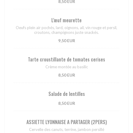
8,50 EUR
L'œuf meurette
Oeufs plein air pochés, lard, oignons, ail, vin rouge et persil,
croutons, champignons juste snackés.
9,50 EUR
Tarte croustillante de tomates cerises
Crème montée au basilic
8,50 EUR
Salade de lentilles
8,50 EUR
ASSIETTE LYONNAISE A PARTAGER (2PERS)
Cervelle des canuts, terrine, jambon persillé