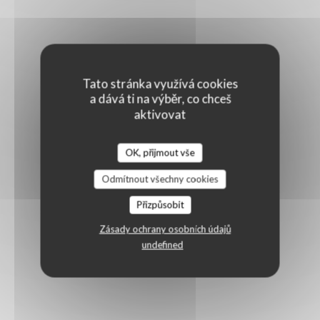
Tato stránka využívá cookies
a dává ti na výběr, co chceš
aktivovat
OK, přijmout vše
Odmítnout všechny cookies
Přizpůsobit
Zásady ochrany osobních údajů
undefined