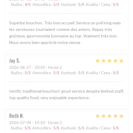
Služba
:
4
/5
Atmosféra
:
5
/5
Kuchyně
:
5
/5
Kvalita / Cena
:
5
/5
Superbe bouchon. Très bon accueil. Service un poil long mais
les serveuses tournaient comme des avions. Repas très
goûteux, gastronomie lyonnaise au top. Vraiment très bon.
Nous avons bien apprécié notre venue
Jay
S
2026-06-27
- 20:30 - Hosté 2
Služba
:
5
/5
Atmosféra
:
5
/5
Kuchyně
:
5
/5
Kvalita / Cena
:
5
/5
terrific traditional bouchon! good service despite limited staff,
top quality food. very enjoyable experience.
Ruth
N
2026-07-04
- 19:30 - Hosté 2
Služba
:
5
/5
Atmosféra
:
5
/5
Kuchyně
:
5
/5
Kvalita / Cena
:
5
/5