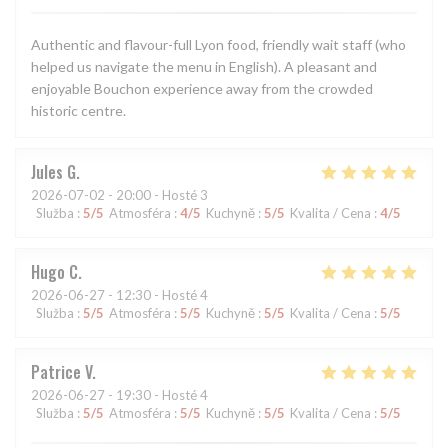
Authentic and flavour-full Lyon food, friendly wait staff (who
helped us navigate the menu in English). A pleasant and
enjoyable Bouchon experience away from the crowded
historic centre.
Jules
G
2026-07-02
- 20:00 - Hosté 3
Služba
:
5
/5
Atmosféra
:
4
/5
Kuchyně
:
5
/5
Kvalita / Cena
:
4
/5
Hugo
C
2026-06-27
- 12:30 - Hosté 4
Služba
:
5
/5
Atmosféra
:
5
/5
Kuchyně
:
5
/5
Kvalita / Cena
:
5
/5
Patrice
V
2026-06-27
- 19:30 - Hosté 4
Služba
:
5
/5
Atmosféra
:
5
/5
Kuchyně
:
5
/5
Kvalita / Cena
:
5
/5