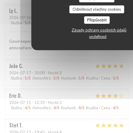
Odmítnout všechny cookies
Ly
L
2026-07-16
- 20:00 - Hosté 1
Přizpůsobit
Služba
:
5
/5
Atmosféra
:
5
/5
Kuchyně
:
5
/5
Kvalita / Cena
:
5
/5
Zásady ochrany osobních údajů
undefined
Good experience, the food was simple yet tasty and the
atmosphere was both warm and cozy
João
C
2026-07-17
- 20:00 - Hosté 2
Služba
:
5
/5
Atmosféra
:
5
/5
Kuchyně
:
5
/5
Kvalita / Cena
:
5
/5
Eric
D
2026-07-11
- 12:30 - Hosté 2
Služba
:
4
/5
Atmosféra
:
4
/5
Kuchyně
:
4
/5
Kvalita / Cena
:
4
/5
Stef
T
2026-07-11
- 19:45 - Hosté 4