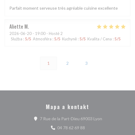
Parfait moment serveuse très agréable cuisine excellente
Aliette
M
2026-06-20
- 19:00 - Hosté 2
Služba
:
5
/5
Atmosféra
:
5
/5
Kuchyně
:
5
/5
Kvalita / Cena
:
5
/5
1
2
3
Mapa a kontakt
((otevře se v nov
7 Rue de la Part-Dieu 69003 Lyon
04 78 62 69 88