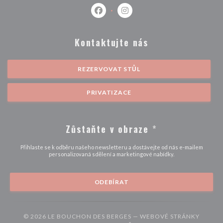
Facebook ((otevře se v novém okně)
Instagram ((otevře se v nové
Kontaktujte nás
REZERVOVAT STŮL
PRIVATIZACE
Zůstaňte v obraze
*
Přihlaste se k odběru našeho newsletteru a dostávejte od nás e-mailem
personalizovaná sdělení a marketingové nabídky.
ODEBÍRAT
© 2026 LE BOUCHON DES BERGES — WEBOVÉ STRÁNKY