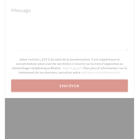
Selon l'article L.223-2 du code de la consommation, il est rappelé que le
consommateur peut user de son droit à s'inscrire sur la liste d'opposition au
démarchage téléphonique Bloctel :
bloctel.gouv.fr
. Pour plus d'informations sur le
traitement de vos données, consultez notre
politique de confidentialité
.